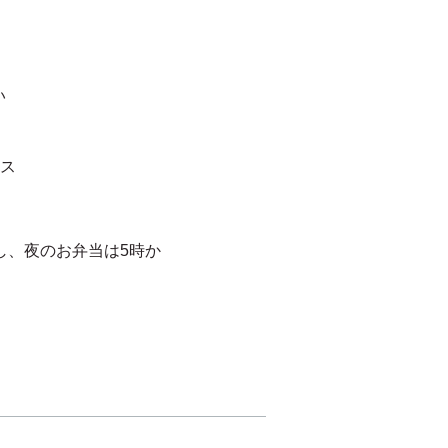
い
イス
渡し、夜のお弁当は5時か