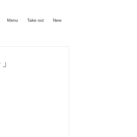
Menu
Take out
New
キ」